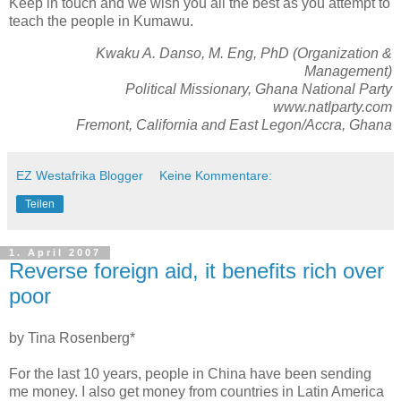
Keep in touch and we wish you all the best as you attempt to
teach the people in Kumawu.
Kwaku A. Danso, M. Eng, PhD (Organization &
Management)
Political Missionary, Ghana National Party
www.natlparty.com
Fremont, California and East Legon/Accra, Ghana
EZ Westafrika Blogger
Keine Kommentare:
Teilen
1. April 2007
Reverse foreign aid, it benefits rich over
poor
by Tina Rosenberg*
For the last 10 years, people in China have been sending
me money. I also get money from countries in Latin America