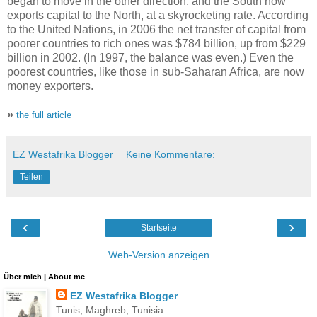
began to move in the other direction, and the South now
exports capital to the North, at a skyrocketing rate. According
to the United Nations, in 2006 the net transfer of capital from
poorer countries to rich ones was $784 billion, up from $229
billion in 2002. (In 1997, the balance was even.) Even the
poorest countries, like those in sub-Saharan Africa, are now
money exporters.
»
the full article
EZ Westafrika Blogger
Keine Kommentare:
Teilen
‹
›
Startseite
Web-Version anzeigen
Über mich | About me
EZ Westafrika Blogger
Tunis, Maghreb, Tunisia