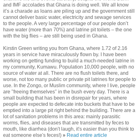
and IMF accolades that Ghana is doing well. We all know
it’s a charade as loans are piling up and the government still
cannot deliver basic water, electricity and sewage services
to the people. A very large percentage of our people don’t
have water (more than 70%) and latrine pit toilets – the one
with the big flies – are still being used in Ghana.
Kirstin Green writing you from Ghana, where 1.72 of 2.16
years in service have miraculously flown by. I have been
working on getting funding to build a much-needed latrine in
my community, Kumawu. Population 10,000 people, with no
source of water at all. There are no flush toilets there, and
worse, not too many public or private pit latrines for people to
use. In the Zongo, or Muslim community, where I live, people
are "freeing themselves" in the bush every day. There is a
small building that has been in disrepair for years, where
people are expected to defecate into buckets that have to be
emptied into a large pit right behind the building. There are a
lot of sanitation problems in this area: mainly parasitic
worms, flies, and diseases that are transmitted by feces to
mouth, like diarrhea (don't laugh, it's easier than you think to
eat someone else's feces!)
»
Read entire article